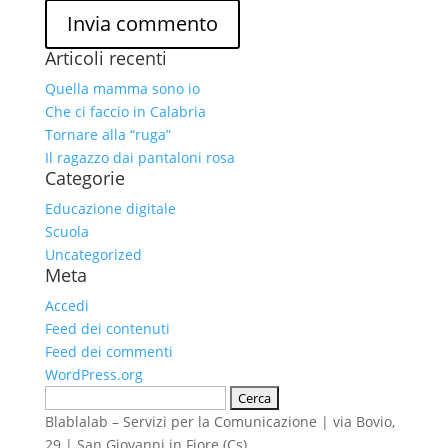
Articoli recenti
Quella mamma sono io
Che ci faccio in Calabria
Tornare alla “ruga”
Il ragazzo dai pantaloni rosa
Categorie
Educazione digitale
Scuola
Uncategorized
Meta
Accedi
Feed dei contenuti
Feed dei commenti
WordPress.org
Ricerca
per:
Blablalab – Servizi per la Comunicazione | via Bovio,
29 | San Giovanni in Fiore (Cs)